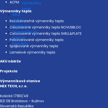
ACFM
výmenníky
tepla
Výmenniky tepla
AKU
nádrže
Rozoberateľné výmenníky tepla
Projekcia
Celozvarené výmenníky tepla NOVUSBLOC
Výmenníkové
Celozvarené výmenníky tepla SHELL&PLATE
stanice
Polozvarované výmenníky tepla
Kontakty
Spájkované výmenníky tepla
Lamelové výmenníky tepla
AKU nádrže
Projekcia
Výmenníkové stanice
HEX TECH, s.r.o.
Košická 17180/49
821 08 Bratislava – Ružinov
Slovenská Republika