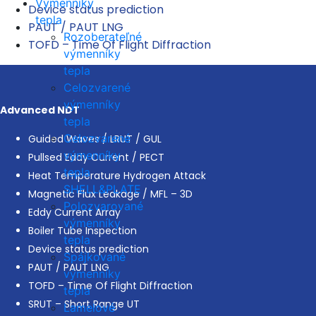
Výmenníky
Device status prediction
tepla
PAUT / PAUT LNG
Rozoberateľné
TOFD – Time Of Flight Diffraction
výmenníky
tepla
Celozvarené
výmenníky
Advanced NDT
tepla
Celozvarené
Guided Waves / LRUT / GUL
výmenníky
Pullsed Eddy Current / PECT
tepla
Heat Temperature Hydrogen Attack
SHELL&PLATE
Magnetic Flux Leakage / MFL – 3D
Polozvarované
Eddy Current Array
výmenníky
Boiler Tube Inspection
tepla
Device status prediction
Spájkované
PAUT / PAUT LNG
výmenníky
TOFD – Time Of Flight Diffraction
tepla
SRUT – Short Range UT
Lamelové