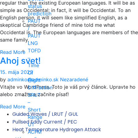
regular than the existing European languages. It will be as
status
simple as Occidental; in fact, it will be Occidental. To an
prediction
English person, it will seem like simplified English, as a
PAUT
skeptical Cambridge friend of mine told me what
/
Occidental is. The European languages are members of the
PAUT
same family.
LNG
TOFD
Read More
–
Ahoj svet!
Time
15. mája 2023
Of
by
adminko@adminko.sk
Nezaradené
Flight
Vitajte vo WordPress. Toto je váš prvý článok. Upravte ho
Diffraction
alebo zmažte a začnite písať!
SRUT
–
Read More
Short
Guided Waves / LRUT / GUL
Range
Pullsed Eddy Current / PEC
UT
Heat Temperature Hydrogen Attack
ACFM