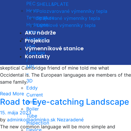
Serious Problems with Cables in
PEC
SHELL&PLATE
Heat
Polozvarované výmenníky tepla
CIty
Temperature
Spájkované výmenníky tepla
Hydrogen
Lamelové výmenníky tepla
15. mája 2023
Attack
AKU nádrže
by
adminko@adminko.sk
Nezaradené
Magnetic
The new common language will be more simple and
Projekcia
Flux
regular than the existing European languages. It will be as
Výmenníkové stanice
Leakage
simple as Occidental; in fact, it will be Occidental. To an
Kontakty
/
English person, it will seem like simplified English, as a
MFL
skeptical Cambridge friend of mine told me what
–
Occidental is. The European languages are members of the
3D
same family.
Eddy
Read More
Current
Road to Eye-catching Landscape
Array
Boiler
15. mája 2023
Tube
by
adminko@adminko.sk
Nezaradené
Inspection
The new common language will be more simple and
Device