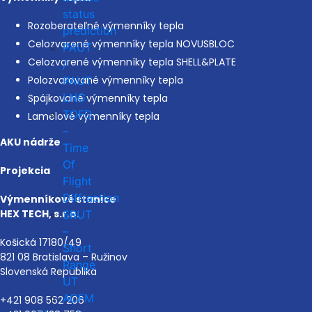
status
Rozoberateľné výmenníky tepla
prediction
Celozvarené výmenníky tepla NOVUSBLOC
PAUT
Celozvarené výmenníky tepla SHELL&PLATE
/
Polozvarované výmenníky tepla
PAUT
LNG
Spájkované výmenníky tepla
TOFD
Lamelové výmenníky tepla
–
AKU nádrže
Time
Of
Projekcia
Flight
Diffraction
Výmenníkové stanice
HEX TECH, s.r.o.
SRUT
–
Košická 17180/49
Short
821 08 Bratislava – Ružinov
Range
Slovenská Republika
UT
ACFM
+421 908 562 206