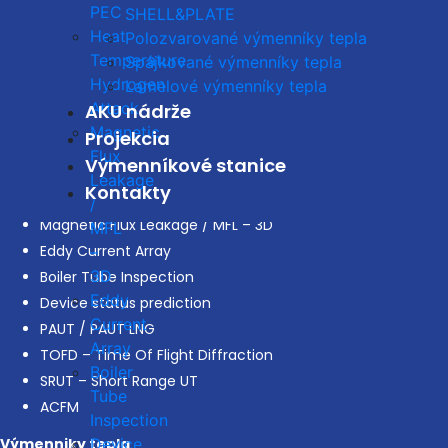
TOFD – Time Of Flight Diffraction
PEC
SHELL&PLATE
Heat
Polozvarované výmenníky tepla
Temperature
Spájkované výmenníky tepla
Hydrogen
Lamelové výmenníky tepla
Advanced NDT
Attack
AKU nádrže
Magnetic
Projekcia
Guided Waves / LRUT / GUL
Flux
Výmenníkové stanice
Pullsed Eddy Current / PECT
Leakage
Kontakty
Heat Temperature Hydrogen Attack
/
Magnetic Flux Leakage / MFL – 3D
MFL
Eddy Current Array
–
3D
Boiler Tube Inspection
Eddy
Device status prediction
Current
PAUT / PAUT LNG
Array
TOFD – Time Of Flight Diffraction
Boiler
SRUT – Short Range UT
Tube
ACFM
Inspection
Výmenniky tepla
Device