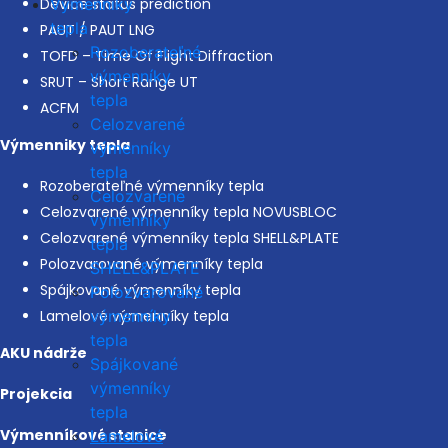
Výmenníky
Device status prediction
tepla
PAUT / PAUT LNG
Rozoberateľné
TOFD – Time Of Flight Diffraction
výmenníky
SRUT – Short Range UT
tepla
ACFM
Celozvarené
Výmenniky tepla
výmenníky
tepla
Rozoberateľné výmenníky tepla
Celozvarené
Celozvarené výmenníky tepla NOVUSBLOC
výmenníky
Celozvarené výmenníky tepla SHELL&PLATE
tepla
Polozvarované výmenníky tepla
SHELL&PLATE
Spájkované výmenníky tepla
Polozvarované
výmenníky
Lamelové výmenníky tepla
tepla
AKU nádrže
Spájkované
výmenníky
Projekcia
tepla
Výmenníkové stanice
Lamelové