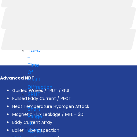
status
hextech@hextech.sk
prediction
PAUT
/
Košická 17180/49
PAUT
935 35 821 08 Bratislava
LNG
TOFD
–
Time
Of
Advanced NDT
Flight
Diffraction
Guided Waves / LRUT / GUL
SRUT
Pullsed Eddy Current / PECT
–
Heat Temperature Hydrogen Attack
Short
Magnetic Flux Leakage / MFL – 3D
Range
Eddy Current Array
UT
Boiler Tube Inspection
ACFM