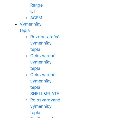
Range
UT
ACFM
Výmenníky
tepla
Rozoberateľné
výmenníky
tepla
Celozvarené
výmenníky
tepla
Celozvarené
výmenníky
tepla
SHELL&PLATE
Polozvarované
výmenníky
tepla