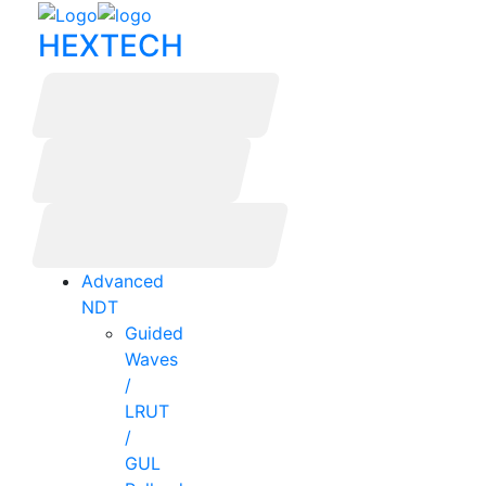
HEXTECH
+421 908 562 206
+421 907 138 758
hextech@hextech.sk
Košická 17180/49
821 08 Bratislava
Advanced
NDT
Guided
Waves
/
LRUT
/
GUL