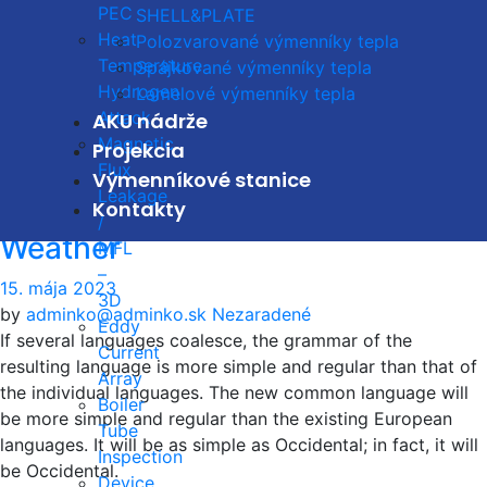
regular than the existing European languages. It will be as
PEC
SHELL&PLATE
simple as Occidental; in fact, it will be Occidental. To an
Heat
Polozvarované výmenníky tepla
English person, it will seem like simplified English, as a
Temperature
Spájkované výmenníky tepla
skeptical Cambridge friend of mine told me what
Hydrogen
Lamelové výmenníky tepla
Occidental is. The European languages are members of the
Attack
AKU nádrže
same family.
Magnetic
Projekcia
Flux
Výmenníkové stanice
Read More
Leakage
Montain and Winter Cold
Kontakty
/
Weather
MFL
–
15. mája 2023
3D
by
adminko@adminko.sk
Nezaradené
Eddy
If several languages coalesce, the grammar of the
Current
resulting language is more simple and regular than that of
Array
the individual languages. The new common language will
Boiler
be more simple and regular than the existing European
Tube
languages. It will be as simple as Occidental; in fact, it will
Inspection
be Occidental.
Device