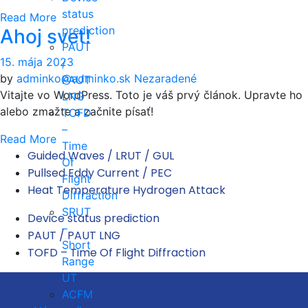
status
Read More
prediction
Ahoj svet!
PAUT
15. mája 2023
/
by
adminko@adminko.sk
Nezaradené
PAUT
Vitajte vo WordPress. Toto je váš prvý článok. Upravte ho
LNG
alebo zmažte a začnite písať!
TOFD
–
Read More
Time
Guided Waves / LRUT / GUL
Of
Pullsed Eddy Current / PEC
Flight
Heat Temperature Hydrogen Attack
Diffraction
SRUT
Device status prediction
–
PAUT / PAUT LNG
Short
TOFD – Time Of Flight Diffraction
Range
UT
ACFM