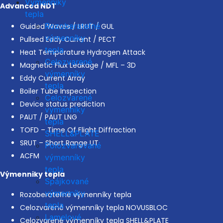
Výmenníky
Advanced NDT
tepla
Rozoberateľné
Guided Waves / LRUT / GUL
výmenníky
Pullsed Eddy Current / PECT
tepla
Heat Temperature Hydrogen Attack
Celozvarené
Magnetic Flux Leakage / MFL – 3D
výmenníky
Eddy Current Array
tepla
Boiler Tube Inspection
Celozvarené
Device status prediction
výmenníky
PAUT / PAUT LNG
tepla
TOFD – Time Of Flight Diffraction
SHELL&PLATE
SRUT – Short Range UT
Polozvarované
ACFM
výmenníky
tepla
Výmenniky tepla
Spájkované
výmenníky
Rozoberateľné výmenníky tepla
tepla
Celozvarené výmenníky tepla NOVUSBLOC
Lamelové
Celozvarené výmenníky tepla SHELL&PLATE