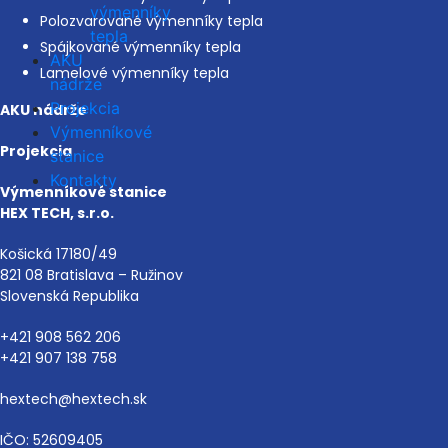
výmenníky
Polozvarované výmenníky tepla
tepla
Spájkované výmenníky tepla
AKU
Lamelové výmenníky tepla
nádrže
Projekcia
AKU nádrže
Výmenníkové
Projekcia
stanice
Kontakty
Výmenníkové stanice
HEX TECH, s.r.o.
Košická 17180/49
821 08 Bratislava – Ružinov
Slovenská Republika
+421 908 562 206
+421 907 138 758
hextech@hextech.sk
IČO: 52609405